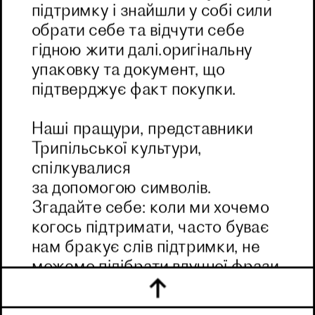
підтримку і знайшли у собі сили 
обрати себе та відчути себе 
гідною жити далі.оригінальну 
упаковку та документ, що 
підтверджує факт покупки.
Наші пращури, представники 
Трипільської культури, 
спілкувалися
за допомогою символів. 
Згадайте себе: коли ми хочемо 
когось підтримати, часто буває 
нам бракує слів підтримки, не 
можемо підібрати влучної фрази, 
тому ми використали стародавні 
символи, аби показати свою 